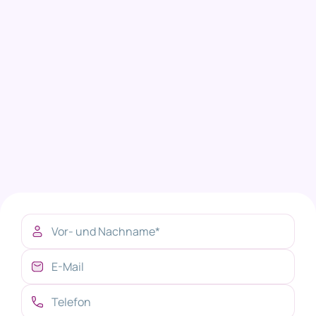
Kontakt
Wenn Sie Fragen haben, stehen wir Ihnen gern Rede und
Antwort
info@helfende-haende.de
0 62 53-86 05 16