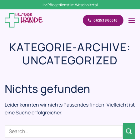
Zum
Ihr Pflegedienst im Weschnitztal
Inhalt
springen
06253 860516
KATEGORIE-ARCHIVE:
UNCATEGORIZED
Nichts gefunden
Leider konnten wir nichts Passendes finden. Vielleicht ist
eine Suche erfolgreicher.