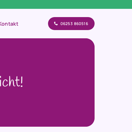
Kontakt
06253 860516
icht!